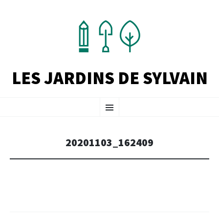
LES JARDINS DE SYLVAIN
ALLER
Menu
AU
CONTENU
PRINCIPAL
20201103_162409