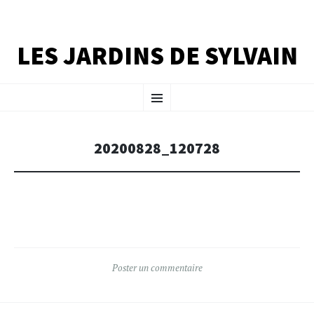
LES JARDINS DE SYLVAIN
ALLER
Menu
AU
CONTENU
PRINCIPAL
20200828_120728
Poster un commentaire