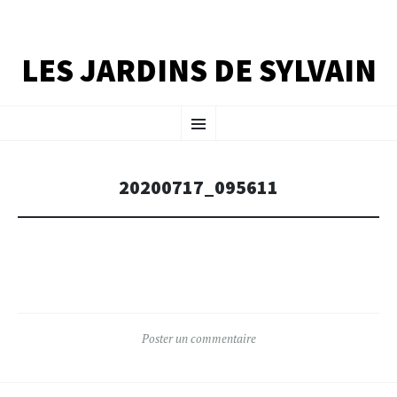
LES JARDINS DE SYLVAIN
ALLER
Menu
AU
CONTENU
PRINCIPAL
20200717_095611
Poster un commentaire