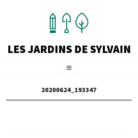
LES JARDINS DE SYLVAIN
ALLER
Menu
AU
CONTENU
PRINCIPAL
20200624_193347