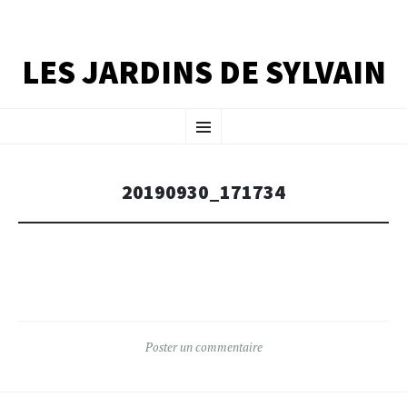
LES JARDINS DE SYLVAIN
ALLER
Menu
AU
CONTENU
PRINCIPAL
20190930_171734
Poster un commentaire