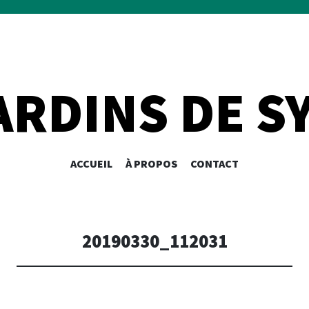
ARDINS DE S
ALLER
ACCUEIL
À PROPOS
CONTACT
AU
CONTENU
PRINCIPAL
20190330_112031